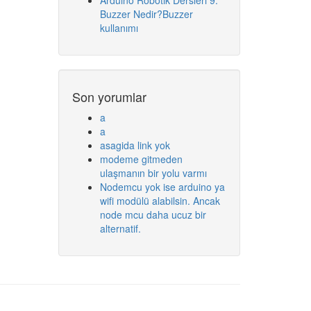
Arduino Robotik Dersleri 9:
Buzzer Nedir?Buzzer
kullanımı
Son yorumlar
a
a
asagida link yok
modeme gitmeden
ulaşmanın bir yolu varmı
Nodemcu yok ise arduino ya
wifi modülü alabilsin. Ancak
node mcu daha ucuz bir
alternatif.