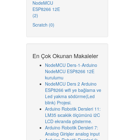
NodeMCU
ESP8266 12E
(2)
Scratch (0)
En Çok Okunan Makaleler
NodeMCU Ders-1-Arduino
NodeMCU ESP8266 12E
kurulumu
NodeMCU Ders 2 Arduino
ESP8266 wifi ye bağlama ve
Led yakma södürme(Led
blink) Projesi.
Arduino Robotik Dersleri 11:
LM35 sıcaklık ölçümünü i2C
LCD ekranda gösterme.
Arduino Robotik Dersleri 7:
Analog Girişler analog input