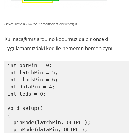
Devre şeması 17/01/2017 tarihinde güncellenmiştir.
Kullnacağımız arduino kodumuz da bir önceki
uygulamamızdaki kod ile hememn hemen aynı:
int potPin = 0;

int latchPin = 5;

int clockPin = 6;

int dataPin = 4;

int leds = 0;

void setup() 

{

  pinMode(latchPin, OUTPUT);

  pinMode(dataPin, OUTPUT);  
