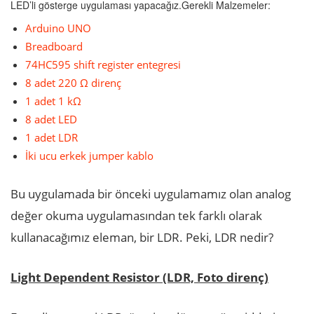
LED’li gösterge uygulaması yapacağız.Gerekli Malzemeler:
Arduino UNO
Breadboard
74HC595 shift register entegresi
8 adet 220 Ω direnç
1 adet 1 kΩ
8 adet LED
1 adet LDR
İki ucu erkek jumper kablo
Bu uygulamada bir önceki uygulamamız olan analog
değer okuma uygulamasından tek farklı olarak
kullanacağımız eleman, bir LDR. Peki, LDR nedir?
Light Dependent Resistor (LDR, Foto direnç)