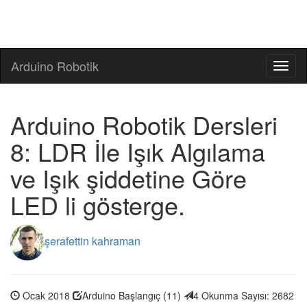
Arduino Robotik
Toggl
naviga
Arduino Robotik Dersleri
8: LDR İle Işık Algılama
ve Işık şiddetine Göre
LED li gösterge.
şerafettin kahraman
Ocak 2018
Arduino Başlangıç (11)
4
Okunma Sayısı: 2682