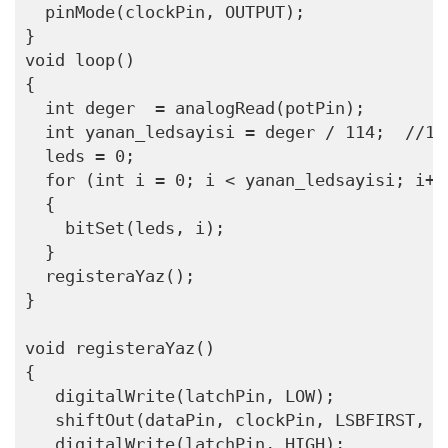
  pinMode(clockPin, OUTPUT);

}

void loop() 

{

  int deger  = analogRead(potPin);

  int yanan_ledsayisi = deger / 114;  //102
  leds = 0;

  for (int i = 0; i < yanan_ledsayisi; i++)
  {

    bitSet(leds, i); 

  }

  registeraYaz();

}

void registeraYaz()

{

   digitalWrite(latchPin, LOW);

   shiftOut(dataPin, clockPin, LSBFIRST, le
   digitalWrite(latchPin, HIGH);
