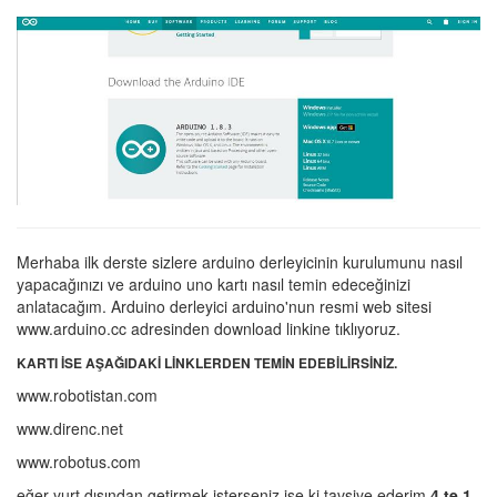
Merhaba ilk derste sizlere arduino derleyicinin kurulumunu nasıl
yapacağınızı ve arduino uno kartı nasıl temin edeceğinizi
anlatacağım. Arduino derleyici arduino'nun resmi web sitesi
www.arduino.cc adresinden download linkine tıklıyoruz.
KARTI İSE AŞAĞIDAKİ LİNKLERDEN TEMİN EDEBİLİRSİNİZ.
www.robotistan.com
www.direnc.net
www.robotus.com
eğer yurt dışından getirmek isterseniz ise ki tavsiye ederim
4 te 1