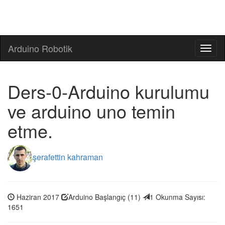
Arduino Robotik
Toggl
naviga
Ders-0-Arduino kurulumu
ve arduino uno temin
etme.
şerafettin kahraman
Haziran 2017
Arduino Başlangıç (11)
1
Okunma Sayısı:
1651